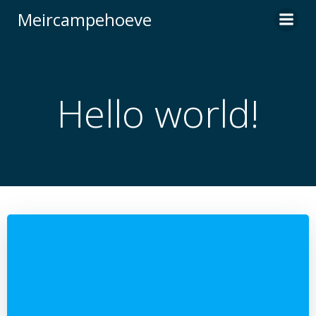
Naar
Meircampehoeve
de
inhoud
springen
Hello world!